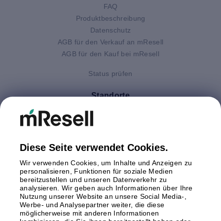
FAQ
Produktbeschreibung
Datenschutz
AGB für den Verkauf an mResell
AGB für den Kauf bei mResell
Status prüfen
Standorte
Deutschland
Finnland
Großbritannien
Italien
Diese Seite verwendet Cookies.
Niederlande
Wir verwenden Cookies, um Inhalte und Anzeigen zu
Polen
personalisieren, Funktionen für soziale Medien
bereitzustellen und unseren Datenverkehr zu
Schweden
analysieren. Wir geben auch Informationen über Ihre
Spanien
Nutzung unserer Website an unsere Social Media-,
Österreich
Werbe- und Analysepartner weiter, die diese
möglicherweise mit anderen Informationen