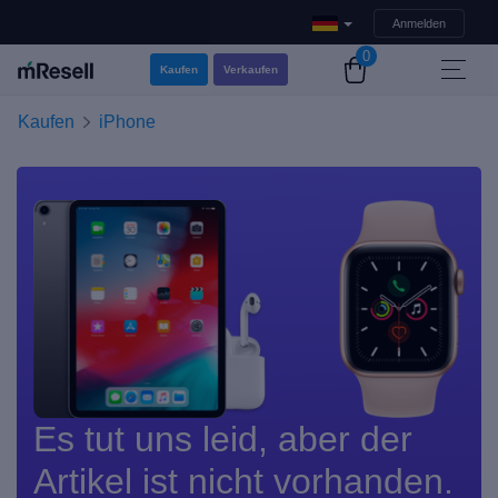
Anmelden
0
Kaufen
Verkaufen
Kaufen
iPhone
Es tut uns leid, aber der
Artikel ist nicht vorhanden.