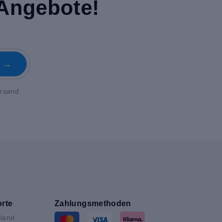
 Angebote!
n →
ersand
rte
Zahlungsmethoden
land