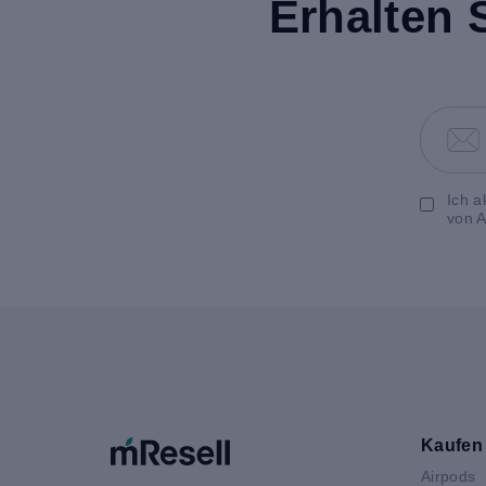
Erhalten 
Ich a
von A
Kaufen
Airpods