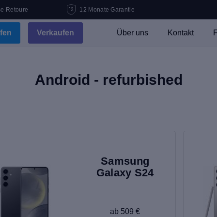
se Retoure
12 Monate Garantie
fen
Verkaufen
Über uns
Kontakt
F
Android - refurbished
Samsung
Galaxy S24
ab 509 €