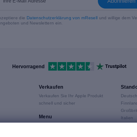
Abonniere
kzeptiere die
Datenschutzerklärung von mResell
und willige dem V
ngeboten und Newslettern ein.
Hervorragend
Verkaufen
Stando
Verkaufen Sie Ihr Apple Produkt
Deutsch
V
schnell und sicher
Finnlan
Großbri
Menu
Italien
Niederl
Kontakt
Air
Polen
FAQ