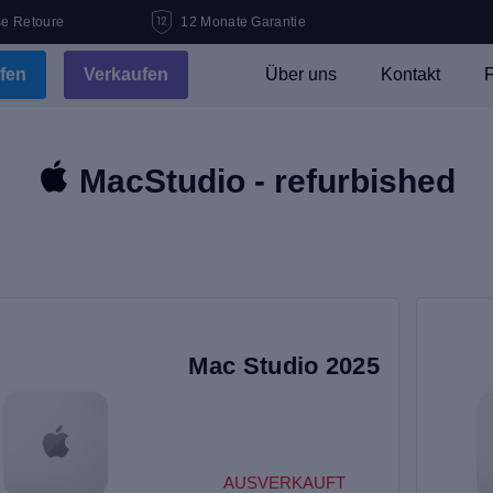
se Retoure
12 Monate Garantie
fen
Verkaufen
Über uns
Kontakt
F
MacStudio - refurbished
Mac Studio 2025
AUSVERKAUFT