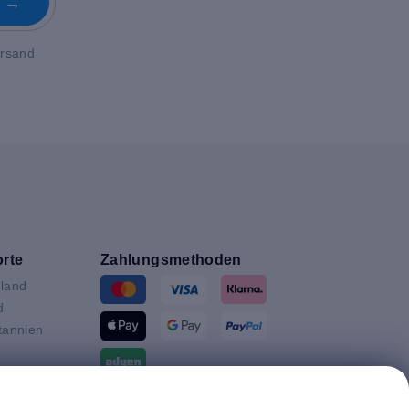
n →
ersand
rte
Zahlungsmethoden
land
d
tannien
ande