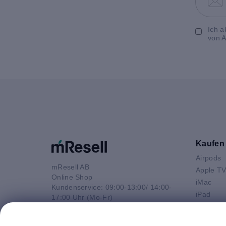
Ich a
von A
Kaufen
Airpods
mResell AB
Apple T
Online Shop
iMac
Kundenservice: 09:00-13:00/ 14:00-
iPad
17:00 Uhr (Mo-Fr)
iPhone
e-Mail
Macbook 
E-Mail