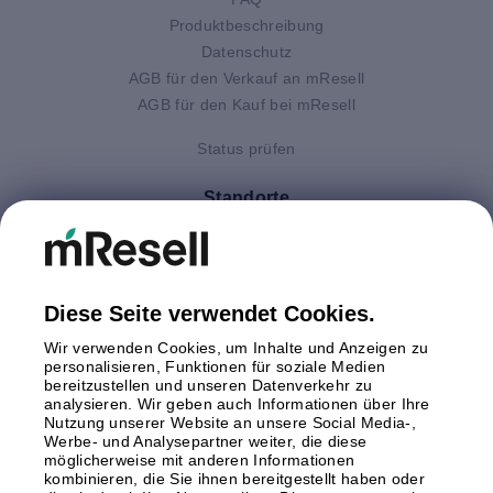
Produktbeschreibung
Datenschutz
AGB für den Verkauf an mResell
AGB für den Kauf bei mResell
Status prüfen
Standorte
Deutschland
Finnland
Großbritannien
Italien
Diese Seite verwendet Cookies.
Niederlande
Wir verwenden Cookies, um Inhalte und Anzeigen zu
Polen
personalisieren, Funktionen für soziale Medien
bereitzustellen und unseren Datenverkehr zu
Schweden
analysieren. Wir geben auch Informationen über Ihre
Spanien
Nutzung unserer Website an unsere Social Media-,
Österreich
Werbe- und Analysepartner weiter, die diese
möglicherweise mit anderen Informationen
kombinieren, die Sie ihnen bereitgestellt haben oder
Zahlungsmethoden