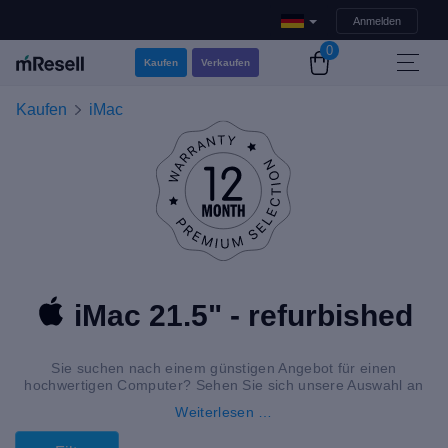
Anmelden
0
Kaufen
Verkaufen
Kaufen
iMac
iMac 21.5" - refurbished
Sie suchen nach einem günstigen Angebot für einen
hochwertigen Computer? Sehen Sie sich unsere Auswahl an
generalüberholten iMac 21.5″ an.
Weiterlesen …
Auch gebraucht und refurbished bietet Ihnen der iMac 21.5″