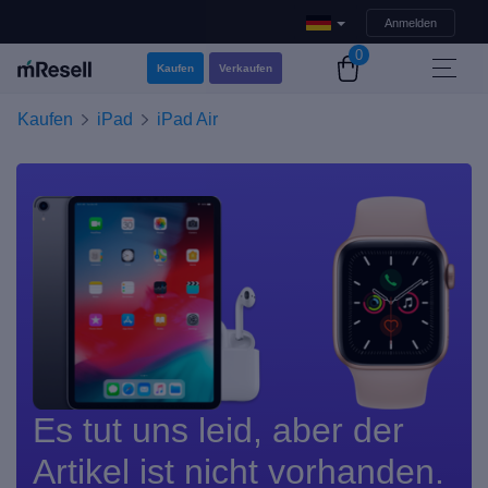
Anmelden
0
Kaufen
Verkaufen
Kaufen
iPad
iPad Air
Es tut uns leid, aber der
Artikel ist nicht vorhanden.