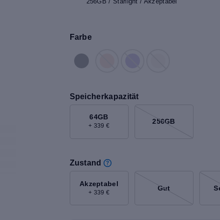
256GB / Starlight / Akzeptabel
Farbe
Speicherkapazität
64GB
256GB
+ 339 €
Zustand
Akzeptabel
Gut
S
+ 339 €