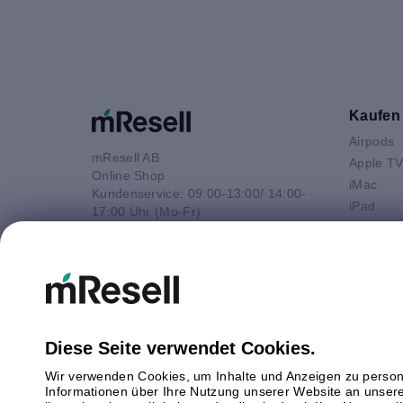
Kaufen
Airpods
mResell AB
Apple T
Online Shop
iMac
Kundenservice: 09:00-13:00/ 14:00-
iPad
17:00 Uhr (Mo-Fr)
iPhone
e-Mail
Macbook 
E-Mail
Macbook
info@mresell.de
Macbook
Macboo
Mac mini
Diese Seite verwendet Cookies.
Mac Pro
Wir verwenden Cookies, um Inhalte und Anzeigen zu persona
Watch
Informationen über Ihre Nutzung unserer Website an unsere
Android