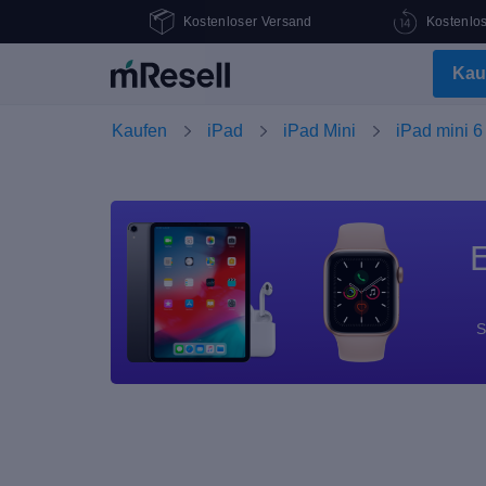
Kostenloser Versand
Kostenlo
Kau
Kaufen
iPad
iPad Mini
iPad mini 6
E
S