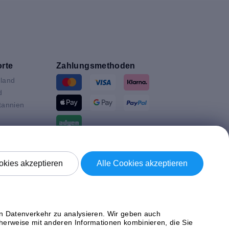
rte
Zahlungsmethoden
land
d
tannien
ande
Versand mit
en
kies akzeptieren
Alle Cookies akzeptieren
n
ich
en Datenverkehr zu analysieren. Wir geben auch
herweise mit anderen Informationen kombinieren, die Sie