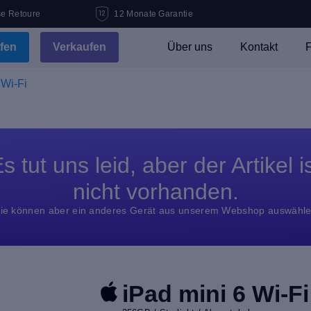
se Retoure
12 Monate Garantie
fen
Verkaufen
Über uns
Kontakt
F
 Wi-Fi
s tut uns leid, aber der Artikel i
nicht vorhanden.
ie können aber ein anderes Gerät aus unserem Webshop auswähl
iPad mini 6 Wi-Fi