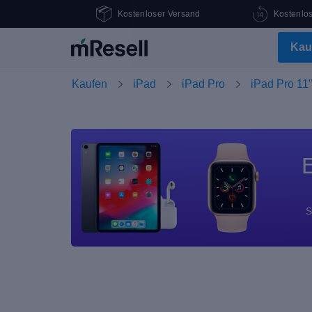
Kostenloser Versand
Kostenlo
Kau
Kaufen
iPad
iPad Pro
iPad Pro 11"
E
S