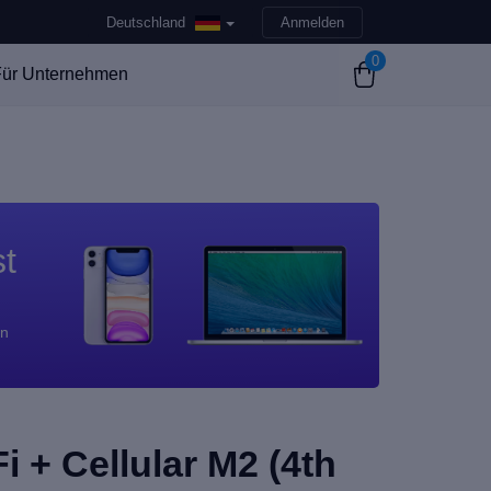
Deutschland
Anmelden
0
ür Unternehmen
st
en
i + Cellular M2 (4th