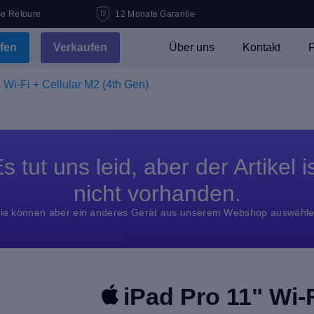
se Retoure
12 Monate Garantie
fen
Verkaufen
Über uns
Kontakt
F
 Wi-Fi + Cellular M2 (4th Gen)
s tut uns leid, aber der Artikel i
nicht vorhanden.
ie können aber ein anderes Gerät aus unserem Webshop auswähl
iPad Pro 11" Wi-F