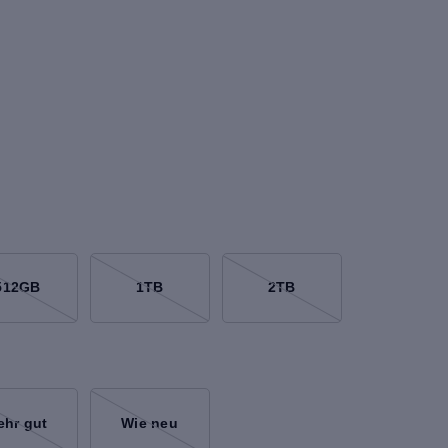
512GB
1TB
2TB
ehr gut
Wie neu