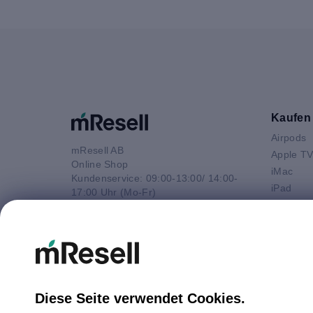
Kaufen
Airpods
mResell AB
Apple T
Online Shop
iMac
Kundenservice: 09:00-13:00/ 14:00-
iPad
17:00 Uhr (Mo-Fr)
iPhone
e-Mail
Macbook 
E-Mail
Macbook
info@mresell.de
Macbook
Macboo
Mac mini
Diese Seite verwendet Cookies.
Mac Pro