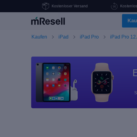
Kostenloser Versand
Kostenlo
Kau
Kaufen
iPad
iPad Pro
iPad Pro 12.
E
S