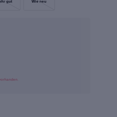
ehr gut
Wie neu
t vorhanden.