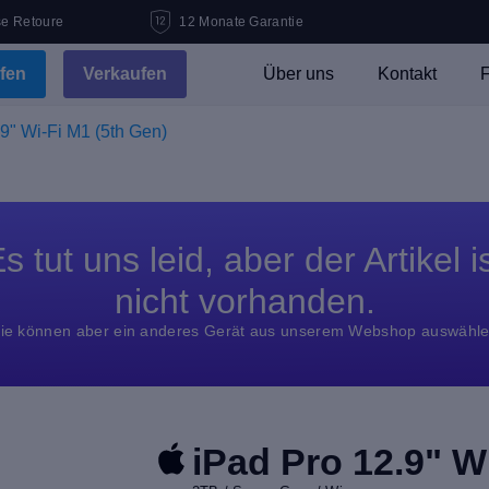
se Retoure
12 Monate Garantie
fen
Verkaufen
Über uns
Kontakt
F
9" Wi-Fi M1 (5th Gen)
s tut uns leid, aber der Artikel i
nicht vorhanden.
ie können aber ein anderes Gerät aus unserem Webshop auswähl
iPad Pro 12.9" W