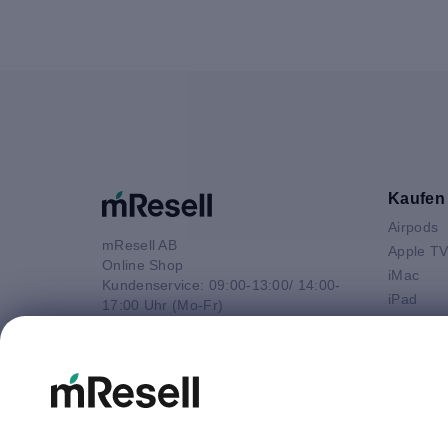
Kaufen
Airpods
mResell AB
Apple T
Online Shop
iMac
Kundenservice: 09:00-13:00/ 14:00-
iPad
17:00 Uhr (Mo-Fr)
iPhone
e-Mail
Macbook 
E-Mail
Macbook
info@mresell.de
Macbook
Macboo
Mac mini