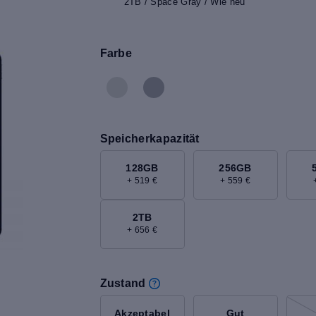
2TB / Space Gray / Wie neu
Farbe
Speicherkapazität
128GB
256GB
+ 519 €
+ 559 €
2TB
+ 656 €
Zustand
Akzeptabel
Gut