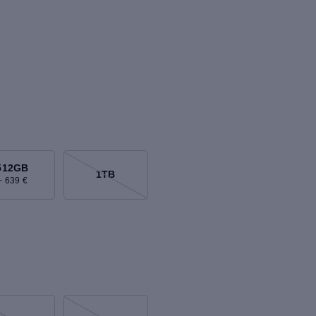
512GB
1TB
+ 639 €