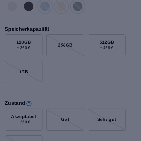
Speicherkapazität
128GB
512GB
256GB
+ 360 €
+ 459 €
1TB
Zustand
Akzeptabel
Gut
Sehr gut
+ 360 €