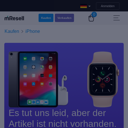
Anmelden
0
Kaufen
Verkaufen
Kaufen
iPhone
Es tut uns leid, aber der
Artikel ist nicht vorhanden.