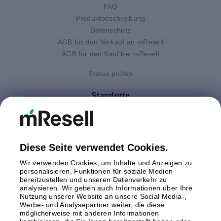
FAQ
Produktbeschreibung
Datenschutz
AGB für den Verkauf an mResell
AGB für den Kauf bei mResell
Status prüfen
Standorte
Deutschland
Finnland
Großbritannien
Italien
Diese Seite verwendet Cookies.
Niederlande
Wir verwenden Cookies, um Inhalte und Anzeigen zu
Polen
personalisieren, Funktionen für soziale Medien
bereitzustellen und unseren Datenverkehr zu
Schweden
analysieren. Wir geben auch Informationen über Ihre
Spanien
Nutzung unserer Website an unsere Social Media-,
Österreich
Werbe- und Analysepartner weiter, die diese
möglicherweise mit anderen Informationen