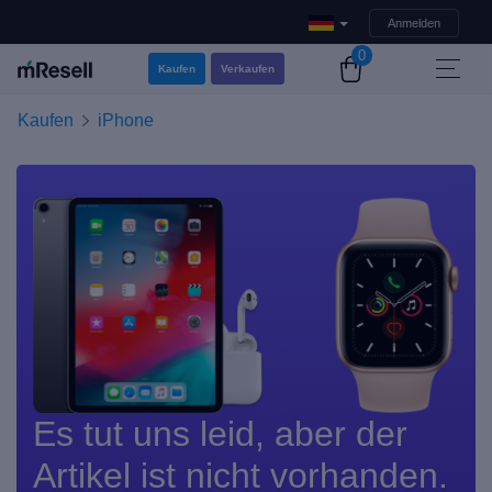
Anmelden
0
Kaufen
Verkaufen
Kaufen
iPhone
Es tut uns leid, aber der
Artikel ist nicht vorhanden.