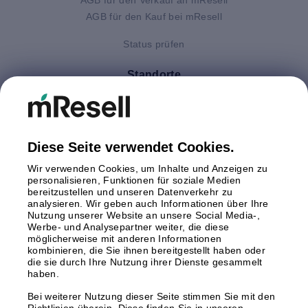
AGB für den Kauf bei mResell
Status prüfen
Standorte
Deutschland
Finnland
Großbritannien
Italien
Diese Seite verwendet Cookies.
Niederlande
Wir verwenden Cookies, um Inhalte und Anzeigen zu
Polen
personalisieren, Funktionen für soziale Medien
bereitzustellen und unseren Datenverkehr zu
Schweden
analysieren. Wir geben auch Informationen über Ihre
Spanien
Nutzung unserer Website an unsere Social Media-,
Österreich
Werbe- und Analysepartner weiter, die diese
möglicherweise mit anderen Informationen
kombinieren, die Sie ihnen bereitgestellt haben oder
Zahlungsmethoden
die sie durch Ihre Nutzung ihrer Dienste gesammelt
haben.
Bei weiterer Nutzung dieser Seite stimmen Sie mit den