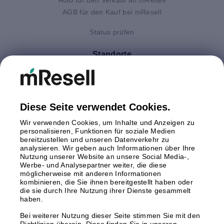
AGB für den Kauf bei mResell
Status prüfen
Standorte
Deutschland
Finnland
Großbritannien
Italien
Diese Seite verwendet Cookies.
Niederlande
Wir verwenden Cookies, um Inhalte und Anzeigen zu
Polen
personalisieren, Funktionen für soziale Medien
bereitzustellen und unseren Datenverkehr zu
Schweden
analysieren. Wir geben auch Informationen über Ihre
Spanien
Nutzung unserer Website an unsere Social Media-,
Österreich
Werbe- und Analysepartner weiter, die diese
möglicherweise mit anderen Informationen
kombinieren, die Sie ihnen bereitgestellt haben oder
Zahlungsmethoden
die sie durch Ihre Nutzung ihrer Dienste gesammelt
haben.
Bei weiterer Nutzung dieser Seite stimmen Sie mit den