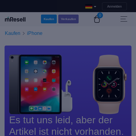
Anmelden
0
Kaufen
Verkaufen
Kaufen
iPhone
Es tut uns leid, aber der
Artikel ist nicht vorhanden.