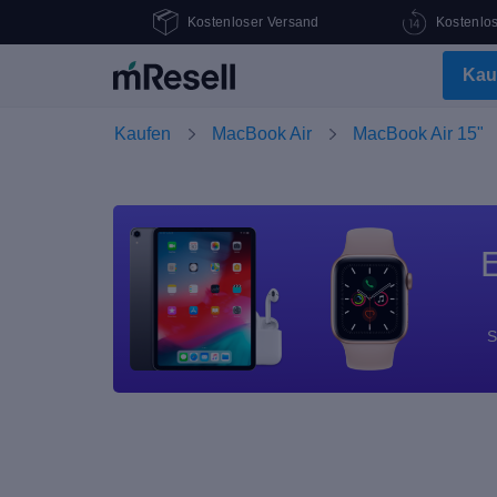
Kostenloser Versand
Kostenlo
Kau
Kaufen
MacBook Air
MacBook Air 15"
E
S