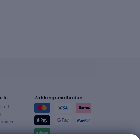
rte
Zahlungsmethoden
land
d
tannien
ande