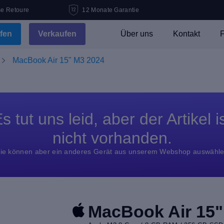
se Retoure
12 Monate Garantie
fen
Verkaufen
Über uns
Kontakt
F
MacBook Air 15" M3 2024
s tut uns leid, aber der Artikel i
nicht vorhanden.
ie können aber ein anderes Gerät aus unserem Webshop auswähl
MacBook Air 15"