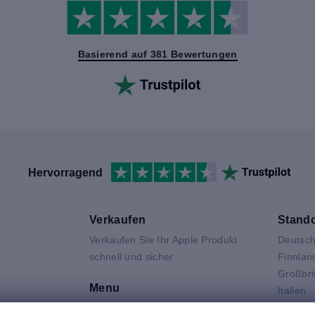
Basierend auf 381 Bewertungen
Hervorragend
Verkaufen
Stando
Verkaufen Sie Ihr Apple Produkt
Deutsch
V
schnell und sicher
Finnlan
Großbri
Menu
Italien
Niederl
Kontakt