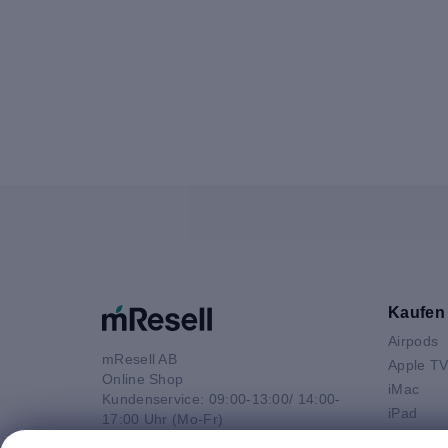
Kaufen
Airpods
mResell AB
Apple T
Online Shop
iMac
Kundenservice: 09:00-13:00/ 14:00-
iPad
17:00 Uhr (Mo-Fr)
iPhone
e-Mail