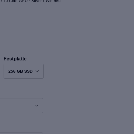
 10-Core GPU / Silver / Wie neu
Festplatte
256 GB SSD