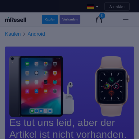
Anmelden
0
Kaufen
Verkaufen
Kaufen
Android
Es tut uns leid, aber der
Artikel ist nicht vorhanden.