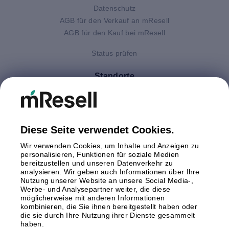
Datenschutz
AGB für den Verkauf an mResell
AGB für den Kauf bei mResell
Status prüfen
Standorte
Deutschland
Finnland
Großbritannien
Italien
Diese Seite verwendet Cookies.
Niederlande
Wir verwenden Cookies, um Inhalte und Anzeigen zu
Polen
personalisieren, Funktionen für soziale Medien
bereitzustellen und unseren Datenverkehr zu
Schweden
analysieren. Wir geben auch Informationen über Ihre
Spanien
Nutzung unserer Website an unsere Social Media-,
Österreich
Werbe- und Analysepartner weiter, die diese
möglicherweise mit anderen Informationen
kombinieren, die Sie ihnen bereitgestellt haben oder
Zahlungsmethoden
die sie durch Ihre Nutzung ihrer Dienste gesammelt
haben.