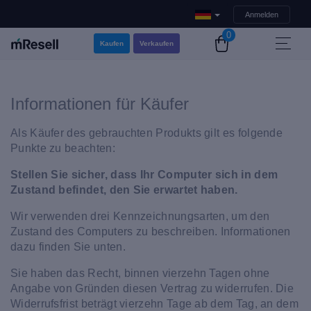
Anmelden
0
Kaufen
Verkaufen
Informationen für Käufer
Als Käufer des gebrauchten Produkts gilt es folgende
Punkte zu beachten:
Stellen Sie sicher, dass Ihr Computer sich in dem
Zustand befindet, den Sie erwartet haben.
Wir verwenden drei Kennzeichnungsarten, um den
Zustand des Computers zu beschreiben. Informationen
dazu finden Sie unten.
Sie haben das Recht, binnen vierzehn Tagen ohne
Angabe von Gründen diesen Vertrag zu widerrufen. Die
Widerrufsfrist beträgt vierzehn Tage ab dem Tag, an dem