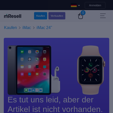
Anmelden
0
Kaufen
Verkaufen
Kaufen
iMac
iMac 24"
Es tut uns leid, aber der
Artikel ist nicht vorhanden.