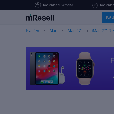
Kostenloser Versand
Kostenlo
Kau
Kaufen
iMac
iMac 27"
iMac 27" Re
E
S