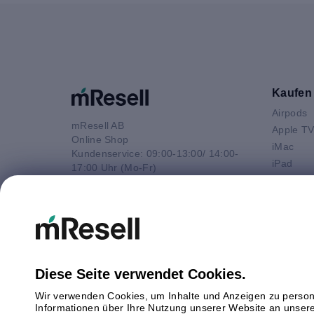
Kaufen
Airpods
mResell AB
Apple T
Online Shop
iMac
Kundenservice: 09:00-13:00/ 14:00-
iPad
17:00 Uhr (Mo-Fr)
iPhone
e-Mail
Macbook 
E-Mail
Macbook
info@mresell.de
Macbook
Macboo
Mac mini
Diese Seite verwendet Cookies.
Mac Pro
Wir verwenden Cookies, um Inhalte und Anzeigen zu persona
Watch
Informationen über Ihre Nutzung unserer Website an unsere