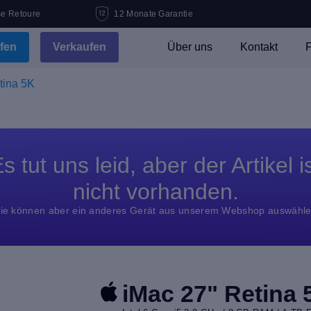
se Retoure
12 Monate Garantie
fen
Verkaufen
Über uns
Kontakt
F
tina 5K
s tut uns leid, aber der Artikel i
nicht vorhanden.
ie können aber ein anderes Gerät aus unserem Webshop auswähl
iMac 27" Retina 