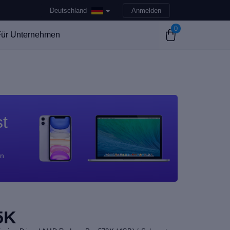
Deutschland
Anmelden
0
ür Unternehmen
st
en
5K