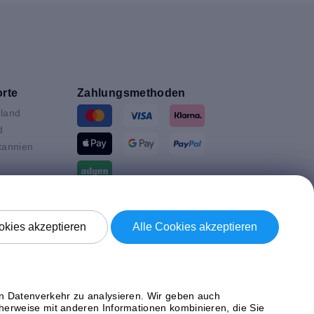
rte
Zahlungsmethoden
land
d
tannien
ande
Versand mit
en
kies akzeptieren
Alle Cookies akzeptieren
n
ich
en Datenverkehr zu analysieren. Wir geben auch
herweise mit anderen Informationen kombinieren, die Sie