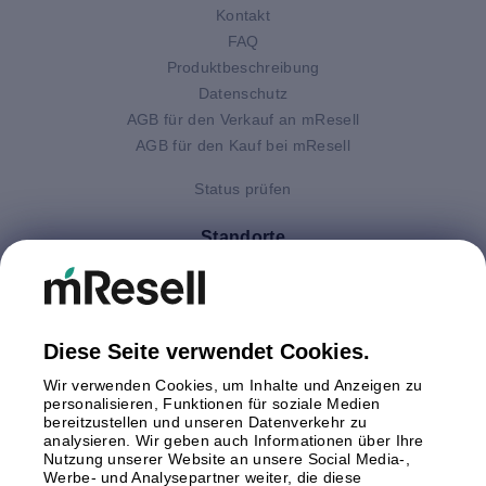
Kontakt
FAQ
Produktbeschreibung
Datenschutz
AGB für den Verkauf an mResell
AGB für den Kauf bei mResell
Status prüfen
Standorte
Deutschland
Finnland
Großbritannien
Italien
Diese Seite verwendet Cookies.
Niederlande
Wir verwenden Cookies, um Inhalte und Anzeigen zu
Polen
personalisieren, Funktionen für soziale Medien
bereitzustellen und unseren Datenverkehr zu
Schweden
analysieren. Wir geben auch Informationen über Ihre
Spanien
Nutzung unserer Website an unsere Social Media-,
Österreich
Werbe- und Analysepartner weiter, die diese