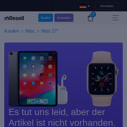
Anmelden
0
Kaufen
Verkaufen
Kaufen
iMac
iMac 27"
Es tut uns leid, aber der
Artikel ist nicht vorhanden.