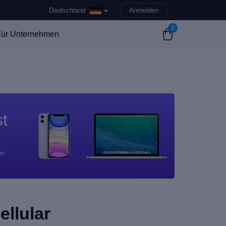
Deutschland
Anmelden
0
ür Unternehmen
st
en
ellular