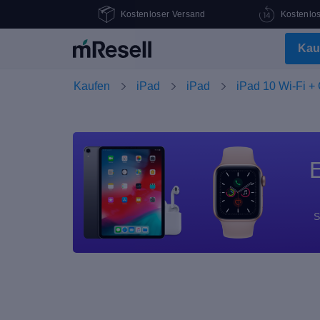
Kostenloser Versand
Kostenlo
Kau
Kaufen
iPad
iPad
iPad 10 Wi-Fi + 
E
S