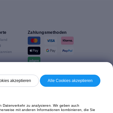
rte
Zahlungsmethoden
land
d
tannien
ande
Versand mit
en
kies akzeptieren
Alle Cookies akzeptieren
n
ich
en Datenverkehr zu analysieren. Wir geben auch
herweise mit anderen Informationen kombinieren, die Sie