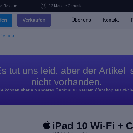
se Retoure
12 Monate Garantie
fen
Verkaufen
Über uns
Kontakt
F
Cellular
s tut uns leid, aber der Artikel i
nicht vorhanden.
ie können aber ein anderes Gerät aus unserem Webshop auswähl
iPad 10 Wi-Fi + C