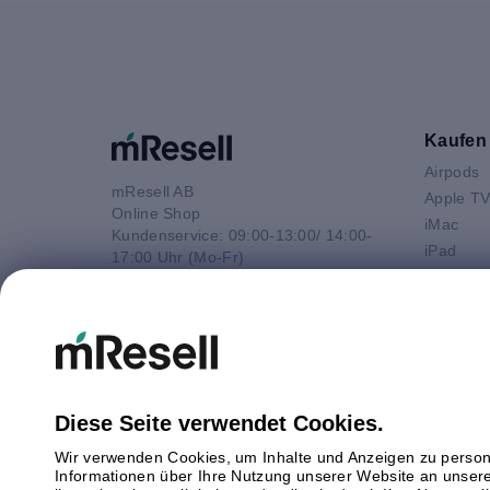
Kaufen
Airpods
mResell AB
Apple T
Online Shop
iMac
Kundenservice: 09:00-13:00/ 14:00-
iPad
17:00 Uhr (Mo-Fr)
iPhone
e-Mail
Macbook 
E-Mail
Macbook
info@mresell.de
Macbook
Macboo
Mac mini
Diese Seite verwendet Cookies.
Mac Pro
Wir verwenden Cookies, um Inhalte und Anzeigen zu persona
Watch
Informationen über Ihre Nutzung unserer Website an unsere
Android