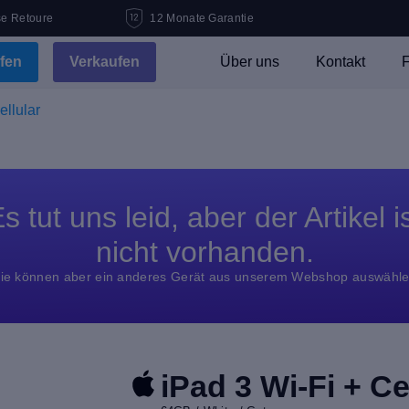
se Retoure
12 Monate Garantie
fen
Verkaufen
Über uns
Kontakt
F
ellular
s tut uns leid, aber der Artikel i
nicht vorhanden.
ie können aber ein anderes Gerät aus unserem Webshop auswähl
iPad 3 Wi-Fi + Ce