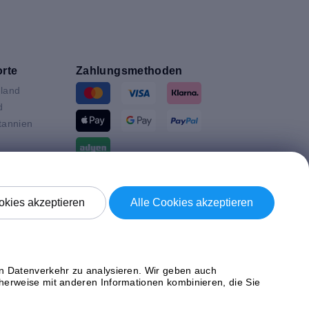
rte
Zahlungsmethoden
land
d
tannien
ande
Versand mit
en
kies akzeptieren
Alle Cookies akzeptieren
n
ich
en Datenverkehr zu analysieren. Wir geben auch
herweise mit anderen Informationen kombinieren, die Sie