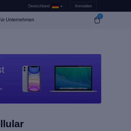
Deutschland
Anmelden
0
ür Unternehmen
st
en
llular