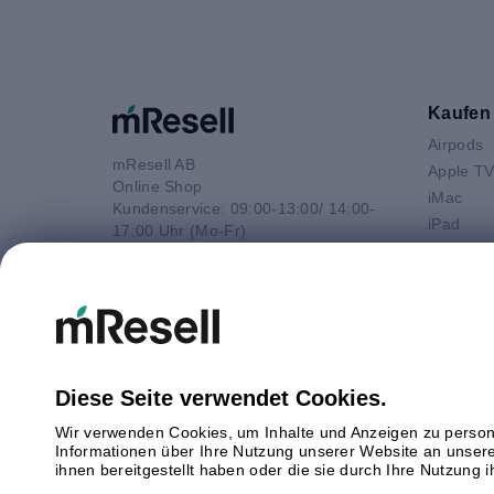
Kaufen
Airpods
mResell AB
Apple T
Online Shop
iMac
Kundenservice: 09:00-13:00/ 14:00-
iPad
17:00 Uhr (Mo-Fr)
iPhone
e-Mail
Macbook 
E-Mail
Macbook
info@mresell.de
Macbook
Macboo
Mac mini
Diese Seite verwendet Cookies.
Mac Pro
Wir verwenden Cookies, um Inhalte und Anzeigen zu persona
Watch
Informationen über Ihre Nutzung unserer Website an unsere
Android
ihnen bereitgestellt haben oder die sie durch Ihre Nutzung