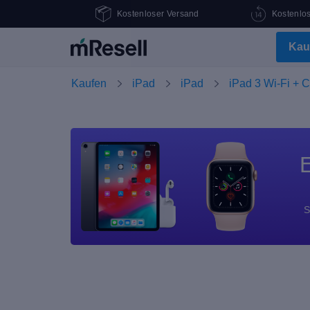
Kostenloser Versand
Kostenlo
Kau
Kaufen
iPad
iPad
iPad 3 Wi-Fi + C
E
S