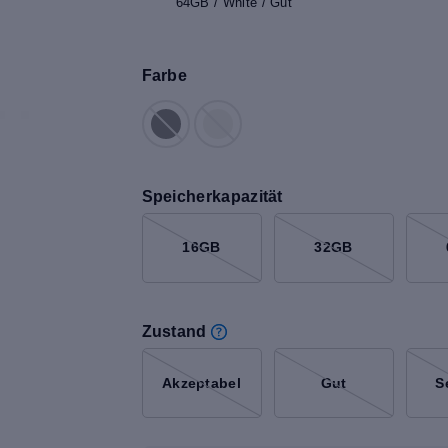
64GB / White / Gut
Farbe
Speicherkapazität
16GB
32GB
Zustand
Akzeptabel
Gut
S