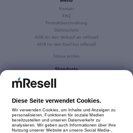
Menu
Kontakt
FAQ
Produktbeschreibung
Datenschutz
AGB für den Verkauf an mResell
AGB für den Kauf bei mResell
Status prüfen
Standorte
Deutschland
Finnland
Großbritannien
Italien
Diese Seite verwendet Cookies.
Niederlande
Wir verwenden Cookies, um Inhalte und Anzeigen zu
Polen
personalisieren, Funktionen für soziale Medien
bereitzustellen und unseren Datenverkehr zu
Schweden
analysieren. Wir geben auch Informationen über Ihre
Spanien
Nutzung unserer Website an unsere Social Media-,