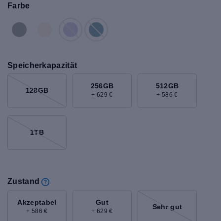
Farbe
Speicherkapazität
256GB
512GB
128GB
+ 629 €
+ 586 €
1TB
Zustand
Akzeptabel
Gut
Sehr gut
+ 586 €
+ 629 €