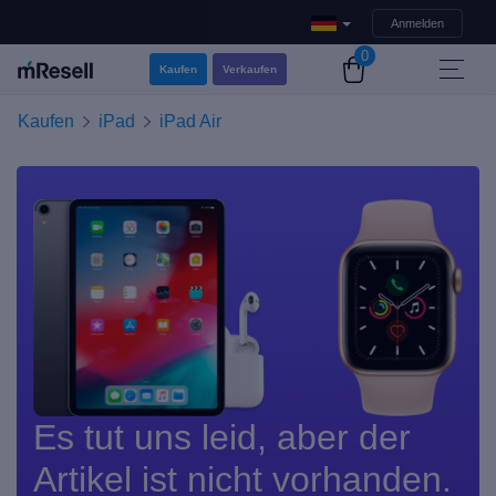
Anmelden
0
Kaufen
Verkaufen
Kaufen
iPad
iPad Air
Es tut uns leid, aber der
Artikel ist nicht vorhanden.