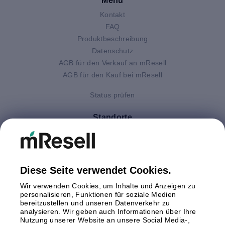
Menu
Kontakt
FAQ
Produktbeschreibung
Datenschutz
AGB für den Verkauf an mResell
AGB für den Kauf bei mResell
Status prüfen
Standorte
Deutschland
Finnland
Großbritannien
Italien
Diese Seite verwendet Cookies.
Niederlande
Wir verwenden Cookies, um Inhalte und Anzeigen zu
Polen
personalisieren, Funktionen für soziale Medien
bereitzustellen und unseren Datenverkehr zu
Schweden
analysieren. Wir geben auch Informationen über Ihre
Spanien
Nutzung unserer Website an unsere Social Media-,