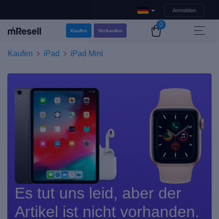
Anmelden
0
Kaufen
Verkaufen
Kaufen
iPad
iPad Mini
Es tut uns leid, aber der
Artikel ist nicht vorhanden.