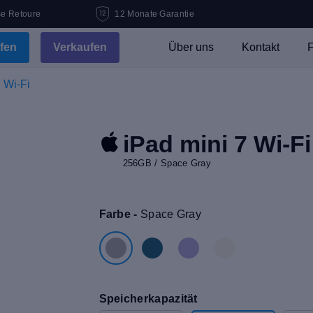
se Retoure
12 Monate Garantie
fen
Verkaufen
Über uns
Kontakt
F
 Wi-Fi
iPad mini 7 Wi-Fi
256GB / Space Gray
Farbe -
Space Gray
Speicherkapazität