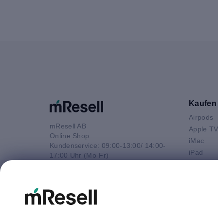
Kaufen
Airpods
mResell AB
Apple T
Online Shop
iMac
Kundenservice: 09:00-13:00/ 14:00-
iPad
17:00 Uhr (Mo-Fr)
iPhone
e-Mail
Macbook 
E-Mail
Macbook
info@mresell.de
Macbook
Macboo