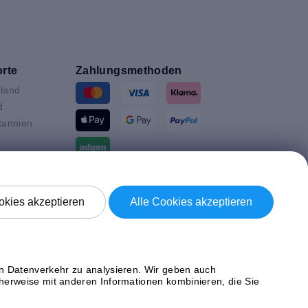
rte
Zahlungsmethoden
land
d
tannien
ande
Versand mit
en
kies akzeptieren
Alle Cookies akzeptieren
n
ich
en Datenverkehr zu analysieren. Wir geben auch
herweise mit anderen Informationen kombinieren, die Sie