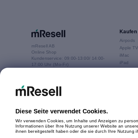
Kaufen
Airpods
mResell AB
Apple T
Online Shop
iMac
Kundenservice: 09:00-13:00/ 14:00-
iPad
17:00 Uhr (Mo-Fr)
iPhone
e-Mail
Macbook 
E-Mail
Macbook
info@mresell.de
Macbook
Macboo
Mac mini
Diese Seite verwendet Cookies.
Mac Pro
Wir verwenden Cookies, um Inhalte und Anzeigen zu persona
Watch
Informationen über Ihre Nutzung unserer Website an unsere
Android
ihnen bereitgestellt haben oder die sie durch Ihre Nutzung