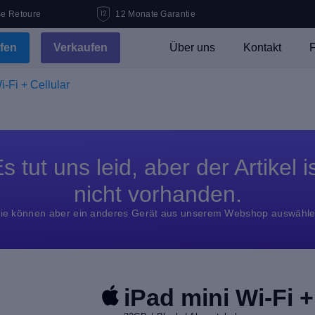
se Retoure
12 Monate Garantie
fen
Verkaufen
Über uns
Kontakt
F
i-Fi + Cellular
s tut uns leid, aber der Artikel i
nicht vorhanden.
ie können aber ein anderes Gerät aus unserem Webshop auswähl
iPad mini Wi-Fi +