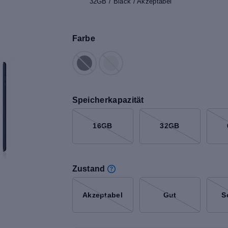
32GB / Black / Akzeptabel
Farbe
Speicherkapazität
16GB
32GB
Zustand
Akzeptabel
Gut
S