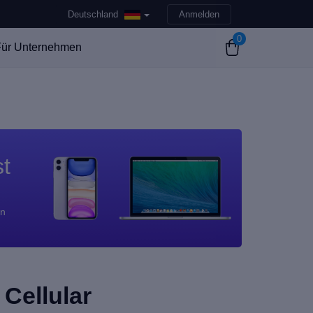
Deutschland
Anmelden
0
ür Unternehmen
st
en
 Cellular