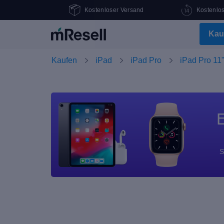
Kostenloser Versand
Kostenlo
Kau
Kaufen
iPad
iPad Pro
iPad Pro 11"
E
S