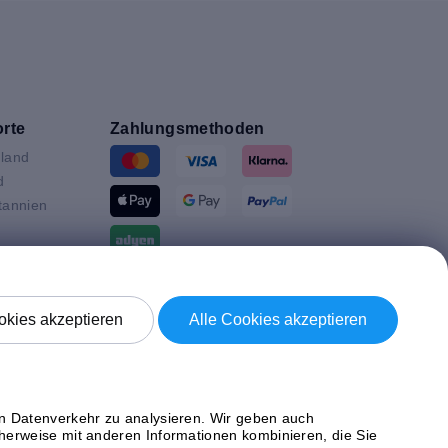
rte
Zahlungsmethoden
land
d
tannien
ande
Versand mit
en
kies akzeptieren
Alle Cookies akzeptieren
n
ich
en Datenverkehr zu analysieren. Wir geben auch
herweise mit anderen Informationen kombinieren, die Sie