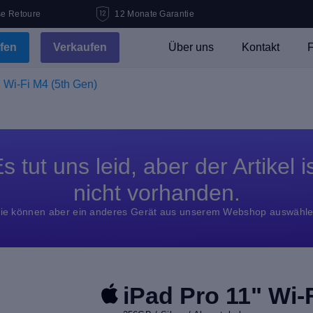
se Retoure
12 Monate Garantie
fen
Verkaufen
Über uns
Kontakt
F
 Wi-Fi M4 (5th Gen)
s tut uns leid, aber der Artikel i
nicht vorhanden.
ie können aber ein anderes Gerät aus unserem Webshop auswähl
iPad Pro 11" Wi-