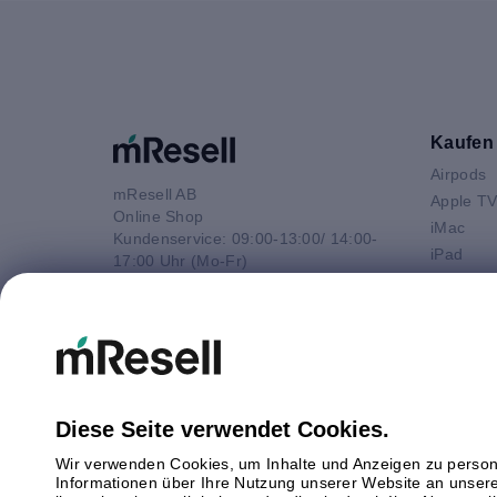
Kaufen
Airpods
mResell AB
Apple T
Online Shop
iMac
Kundenservice: 09:00-13:00/ 14:00-
iPad
17:00 Uhr (Mo-Fr)
iPhone
e-Mail
Macbook 
E-Mail
Macbook
info@mresell.de
Macbook
Macboo
Mac mini
Diese Seite verwendet Cookies.
Mac Pro
Wir verwenden Cookies, um Inhalte und Anzeigen zu persona
Watch
Informationen über Ihre Nutzung unserer Website an unsere
Android