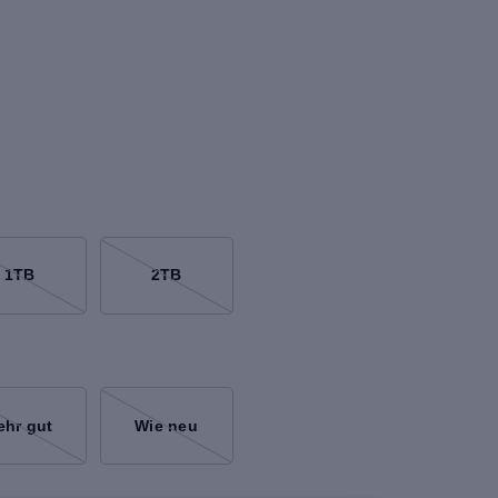
1TB
2TB
ehr gut
Wie neu