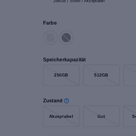
256GB / Silver / Akzeptabel
Farbe
Speicherkapazität
256GB
512GB
Zustand
Akzeptabel
Gut
S