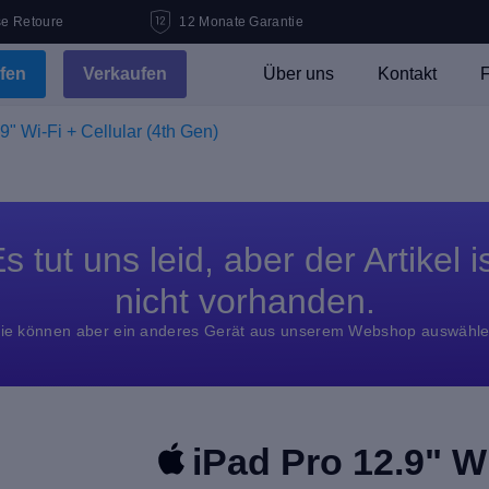
se Retoure
12 Monate Garantie
fen
Verkaufen
Über uns
Kontakt
F
9" Wi-Fi + Cellular (4th Gen)
s tut uns leid, aber der Artikel i
nicht vorhanden.
ie können aber ein anderes Gerät aus unserem Webshop auswähl
iPad Pro 12.9" Wi