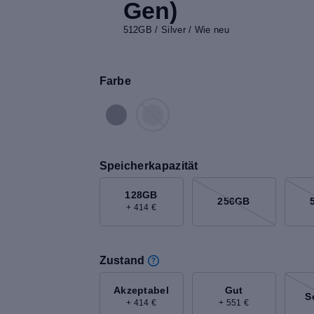
Gen)
512GB / Silver / Wie neu
Farbe
Speicherkapazität
128GB
256GB
+ 414 €
Zustand
Akzeptabel
Gut
S
+ 414 €
+ 551 €