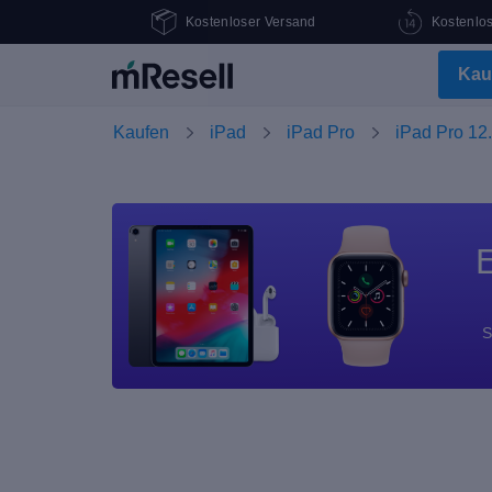
Kostenloser Versand
Kostenlo
Kau
Kaufen
iPad
iPad Pro
iPad Pro 12.
E
S