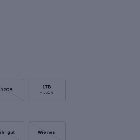
1TB
512GB
+ 551 €
ehr gut
Wie neu