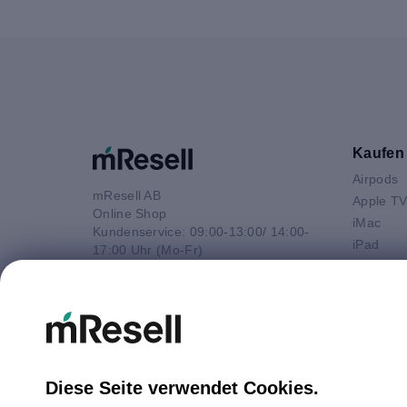
Kaufen
Airpods
mResell AB
Apple T
Online Shop
iMac
Kundenservice: 09:00-13:00/ 14:00-
iPad
17:00 Uhr (Mo-Fr)
iPhone
e-Mail
Macbook 
E-Mail
Macbook
info@mresell.de
Macbook
Macboo
Mac mini
Diese Seite verwendet Cookies.
Mac Pro