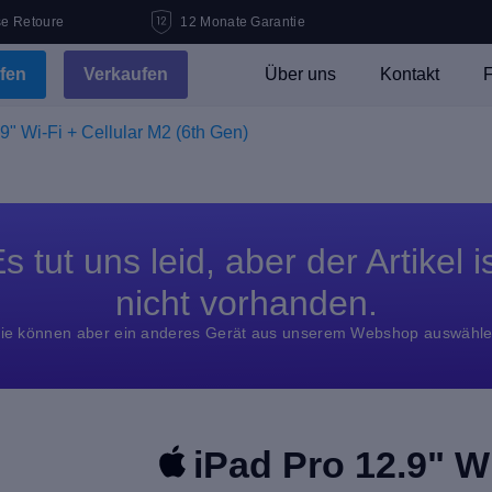
se Retoure
12 Monate Garantie
fen
Verkaufen
Über uns
Kontakt
F
9" Wi-Fi + Cellular M2 (6th Gen)
s tut uns leid, aber der Artikel i
nicht vorhanden.
ie können aber ein anderes Gerät aus unserem Webshop auswähl
iPad Pro 12.9" Wi