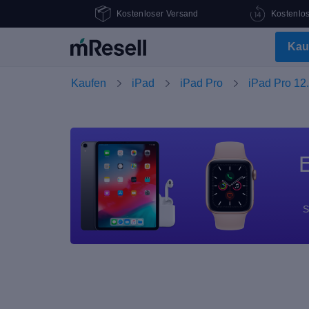
Kostenloser Versand
Kostenlo
Kau
Kaufen
iPad
iPad Pro
iPad Pro 12.
E
S