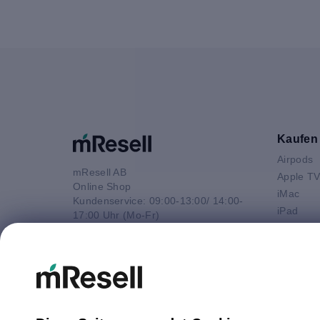
Kaufen
Airpods
mResell AB
Apple T
Online Shop
iMac
Kundenservice: 09:00-13:00/ 14:00-
iPad
17:00 Uhr (Mo-Fr)
iPhone
e-Mail
Macbook 
E-Mail
Macbook
info@mresell.de
Macbook
Macboo
Mac mini