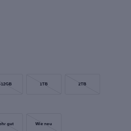
512GB
1TB
2TB
ehr gut
Wie neu