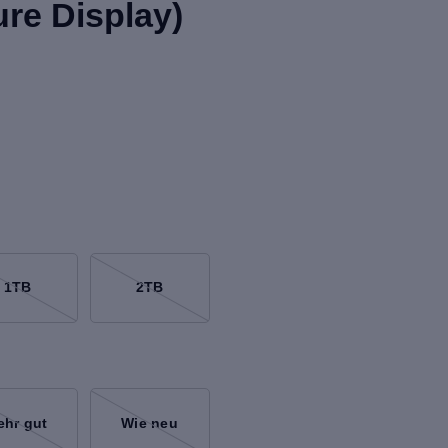
re Display)
1TB
2TB
ehr gut
Wie neu