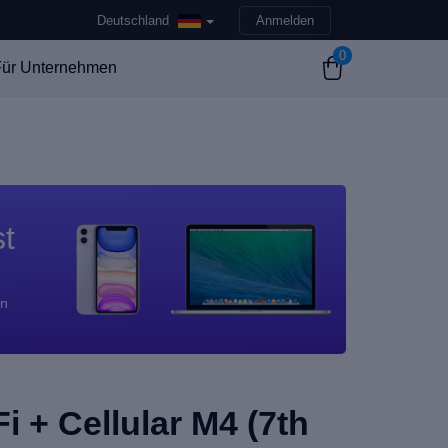
Deutschland
Anmelden
0
ür Unternehmen
st
en
i + Cellular M4 (7th