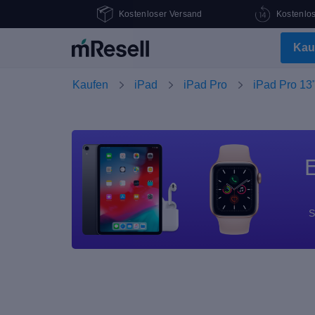
Kostenloser Versand
Kostenlo
Kau
Kaufen
iPad
iPad Pro
iPad Pro 13"
E
S