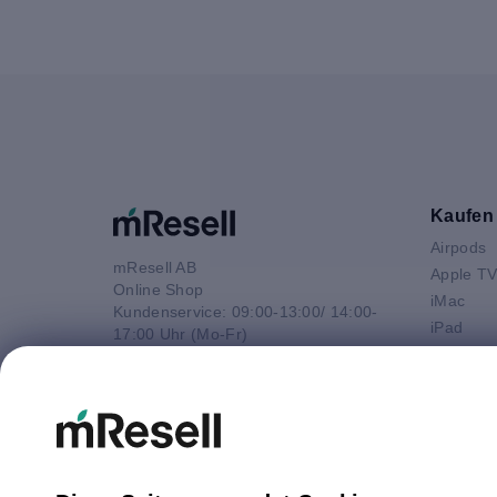
Kaufen
Airpods
mResell AB
Apple T
Online Shop
iMac
Kundenservice: 09:00-13:00/ 14:00-
iPad
17:00 Uhr (Mo-Fr)
iPhone
e-Mail
Macbook 
E-Mail
Macbook
info@mresell.de
Macbook
Macboo
Mac mini