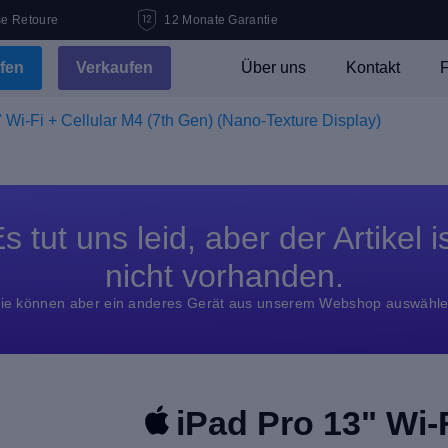
se Retoure
12 Monate Garantie
fen
Verkaufen
Über uns
Kontakt
F
 Wi-Fi + Cellular M4 (7th Gen) (Nano-Texture Display)
s tut uns leid, aber der Artikel i
nicht vorhanden.
ie können aber ein anderes Gerät aus unserem Webshop auswähl
iPad Pro 13" Wi-F