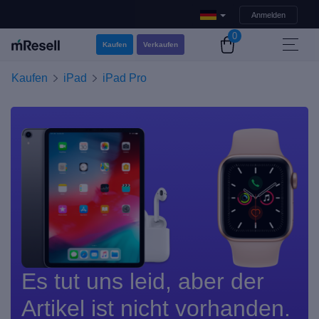
Anmelden
0
Kaufen
Verkaufen
Kaufen
iPad
iPad Pro
Es tut uns leid, aber der
Artikel ist nicht vorhanden.