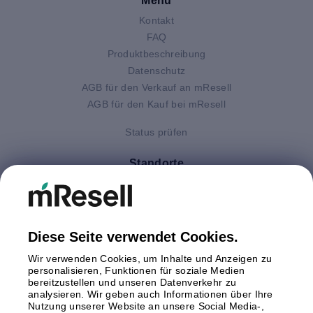
Menu
Kontakt
FAQ
Produktbeschreibung
Datenschutz
AGB für den Verkauf an mResell
AGB für den Kauf bei mResell
Status prüfen
Standorte
Deutschland
Finnland
Großbritannien
Italien
Diese Seite verwendet Cookies.
Niederlande
Wir verwenden Cookies, um Inhalte und Anzeigen zu
Polen
personalisieren, Funktionen für soziale Medien
bereitzustellen und unseren Datenverkehr zu
Schweden
analysieren. Wir geben auch Informationen über Ihre
Spanien
Nutzung unserer Website an unsere Social Media-,