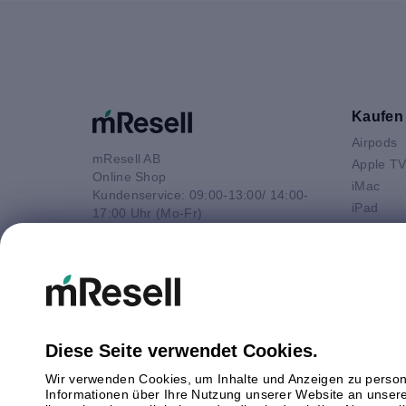
Kaufen
Airpods
mResell AB
Apple T
Online Shop
iMac
Kundenservice: 09:00-13:00/ 14:00-
iPad
17:00 Uhr (Mo-Fr)
iPhone
e-Mail
Macbook 
E-Mail
Macbook
info@mresell.de
Macbook
Macboo
Mac mini
Diese Seite verwendet Cookies.
Mac Pro
Wir verwenden Cookies, um Inhalte und Anzeigen zu persona
Watch
Informationen über Ihre Nutzung unserer Website an unsere
Android