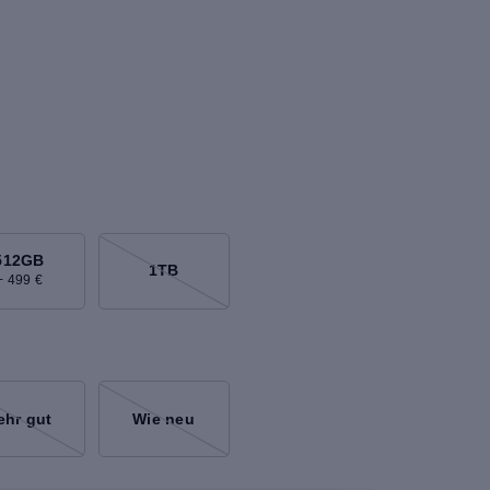
512GB
1TB
+ 499 €
ehr gut
Wie neu