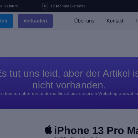
se Retoure
12 Monate Garantie
fen
Verkaufen
Über uns
Kontakt
F
s tut uns leid, aber der Artikel i
nicht vorhanden.
ie können aber ein anderes Gerät aus unserem Webshop auswähl
iPhone 13 Pro M