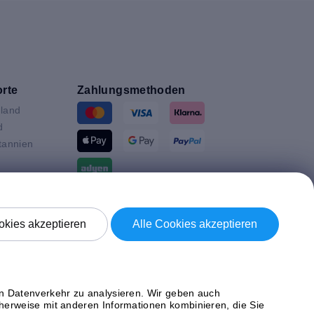
rte
Zahlungsmethoden
land
d
tannien
ande
Versand mit
en
kies akzeptieren
Alle Cookies akzeptieren
n
ich
en Datenverkehr zu analysieren. Wir geben auch
herweise mit anderen Informationen kombinieren, die Sie