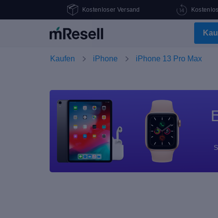
Kostenloser Versand
Kostenlo
Kau
Kaufen
iPhone
iPhone 13 Pro Max
E
S