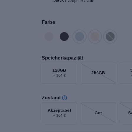
128GB / Graphite / Gut
Farbe
Speicherkapazität
128GB
256GB
+ 364 €
Zustand
Akzeptabel
Gut
S
+ 364 €