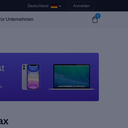
Deutschland
Anmelden
0
ür Unternehmen
st
en
ax