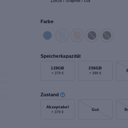
128GB / Graphite / Gut
Farbe
Speicherkapazität
128GB
256GB
+ 379 €
+ 399 €
Zustand
Akzeptabel
Gut
S
+ 379 €