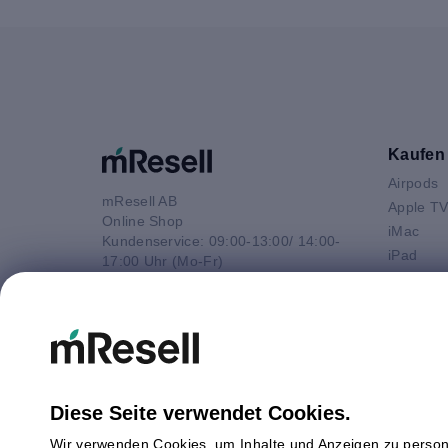
Kaufen
Airpods
mResell AB
Apple T
Online Shop
iMac
Kundenservice: 09:00-13:00/ 14:00-
iPad
17:00 Uhr (Mo-Fr)
iPhone
e-Mail
Macbook 
E-Mail
Macbook
info@mresell.de
Macbook
Macboo
Mac mini
Diese Seite verwendet Cookies.
Mac Pro
Wir verwenden Cookies, um Inhalte und Anzeigen zu persona
Watch