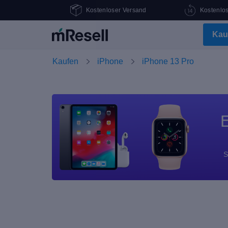
Kostenloser Versand
Kostenlo
Kau
Kaufen
iPhone
iPhone 13 Pro
E
S