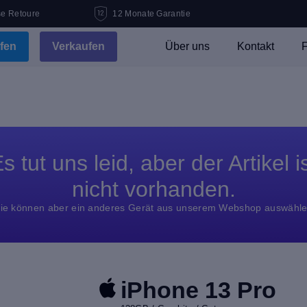
se Retoure
12 Monate Garantie
fen
Verkaufen
Über uns
Kontakt
F
s tut uns leid, aber der Artikel i
nicht vorhanden.
ie können aber ein anderes Gerät aus unserem Webshop auswähl
iPhone 13 Pro