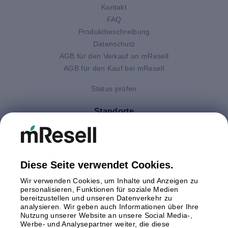
Kontakt
FAQ
Produktbeschreibung
Datenschutz
AGB für den Verkauf an mResell
AGB für den Kauf bei mResell
Status prüfen
Standorte
Deutschland
Finnland
Großbritannien
Italien
Diese Seite verwendet Cookies.
Niederlande
Wir verwenden Cookies, um Inhalte und Anzeigen zu
Polen
personalisieren, Funktionen für soziale Medien
bereitzustellen und unseren Datenverkehr zu
Schweden
analysieren. Wir geben auch Informationen über Ihre
Spanien
Nutzung unserer Website an unsere Social Media-,
Österreich
Werbe- und Analysepartner weiter, die diese