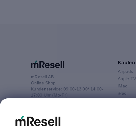
Kaufen
Airpods
mResell AB
Apple T
Online Shop
iMac
Kundenservice: 09:00-13:00/ 14:00-
iPad
17:00 Uhr (Mo-Fr)
iPhone
e-Mail
Macbook 
E-Mail
Macbook
info@mresell.de
Macbook
Macboo