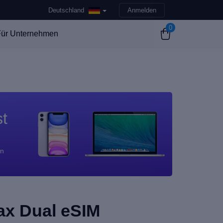
Deutschland
Anmelden
0
ür Unternehmen
st
en
ax Dual eSIM