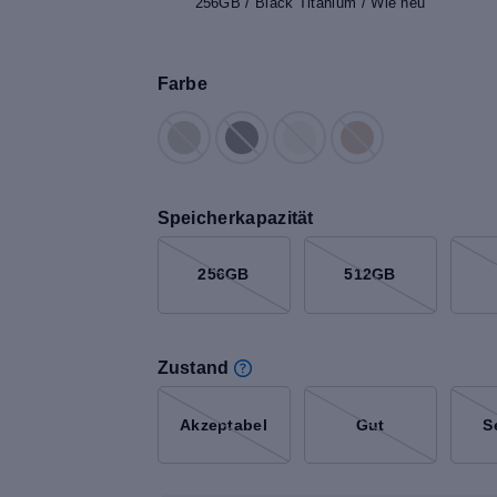
256GB / Black Titanium / Wie neu
Farbe
Speicherkapazität
256GB
512GB
Zustand
Akzeptabel
Gut
S