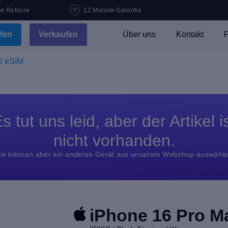
se Retoure
12 Monate Garantie
fen
Verkaufen
Über uns
Kontakt
F
l eSIM
s tut uns leid, aber der Artikel i
nicht vorhanden.
ie können aber ein anderes Gerät aus unserem Webshop auswähl
iPhone 16 Pro M