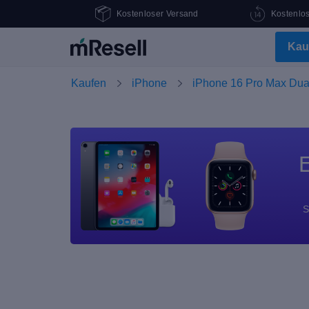
Kostenloser Versand
Kostenlo
Kau
Kaufen
iPhone
iPhone 16 Pro Max Dua
E
S