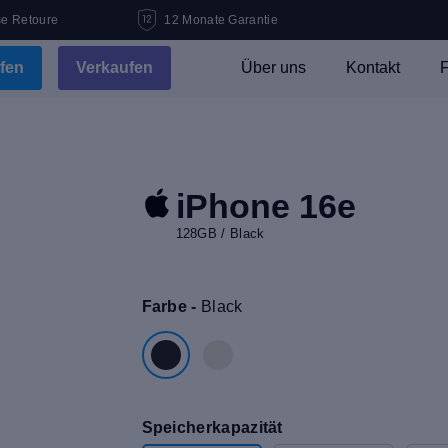
se Retoure
12 Monate Garantie
fen
Verkaufen
Über uns
Kontakt
F
iPhone 16e
128GB / Black
Farbe -
Black
Speicherkapazität