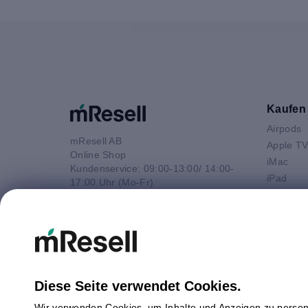
Kaufen
Airpods
mResell AB
Apple T
Online Shop
iMac
Kundenservice: 09:00-13:00/ 14:00-
iPad
17:00 Uhr (Mo-Fr)
iPhone
e-Mail
Macbook 
E-Mail
Macbook
info@mresell.de
Macbook
Macboo
Mac mini
Diese Seite verwendet Cookies.
Mac Pro
Wir verwenden Cookies, um Inhalte und Anzeigen zu persona