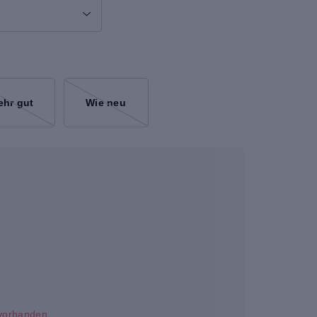
ehr gut
Wie neu
t vorhanden.