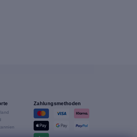
rte
Zahlungsmethoden
land
d
tannien