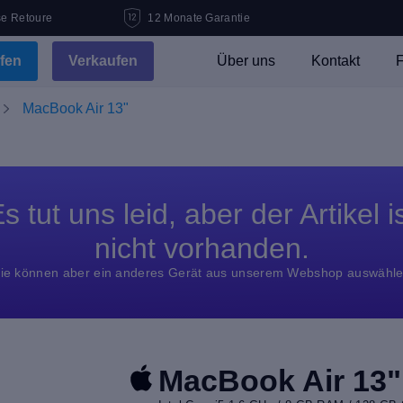
se Retoure
12 Monate Garantie
fen
Verkaufen
Über uns
Kontakt
F
MacBook Air 13"
s tut uns leid, aber der Artikel i
nicht vorhanden.
ie können aber ein anderes Gerät aus unserem Webshop auswähl
MacBook Air 13"