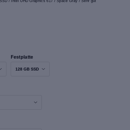
SSD / Intel UHD Graphics 617 / Space Gray / Sehr gut
Festplatte
128 GB SSD