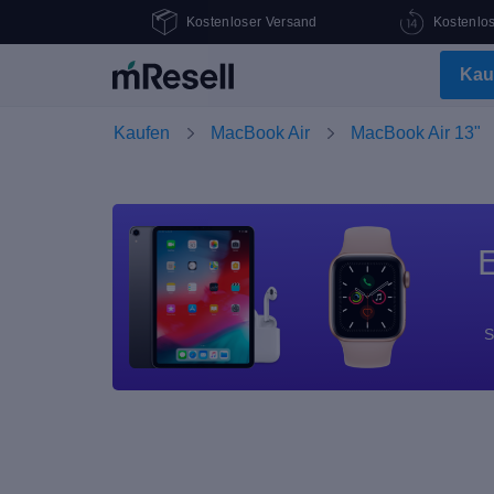
Kostenloser Versand
Kostenlo
Kau
Kaufen
MacBook Air
MacBook Air 13"
E
S