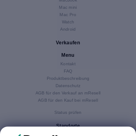
Mac mini
Mac Pro
Watch
Android
Verkaufen
Menu
Kontakt
FAQ
Produktbeschreibung
Datenschutz
AGB für den Verkauf an mResell
AGB für den Kauf bei mResell
Status prüfen
Standorte
Deutschland