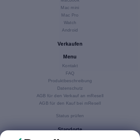
Mac mini
Mac Pro
Watch
Android
Verkaufen
Menu
Kontakt
FAQ
Produktbeschreibung
Datenschutz
AGB für den Verkauf an mResell
AGB für den Kauf bei mResell
Status prüfen
Standorte
Deutschland