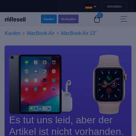
Anmelden
0
Kaufen
Verkaufen
Kaufen
MacBook Air
MacBook Air 13"
Es tut uns leid, aber der
Artikel ist nicht vorhanden.