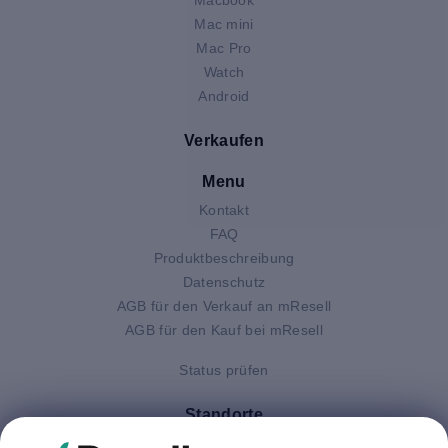
Mac mini
Mac Pro
Watch
Android
Verkaufen
Menu
Kontakt
FAQ
Produktbeschreibung
Datenschutz
AGB für den Verkauf an mResell
AGB für den Kauf bei mResell
Status prüfen
Standorte
Deutschland