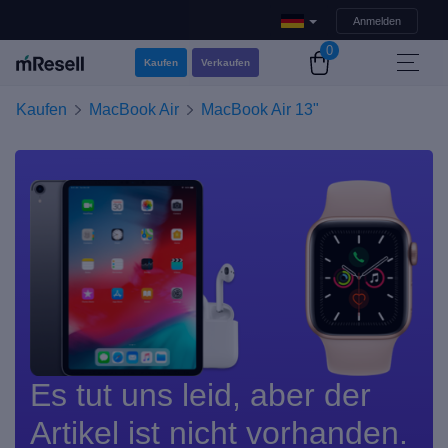
Anmelden
0
Kaufen
Verkaufen
Kaufen
MacBook Air
MacBook Air 13"
Es tut uns leid, aber der
Artikel ist nicht vorhanden.