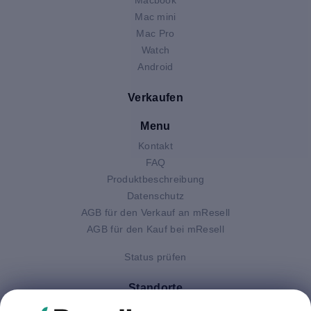
Mac mini
Mac Pro
Watch
Android
Verkaufen
Menu
Kontakt
FAQ
Produktbeschreibung
Datenschutz
AGB für den Verkauf an mResell
AGB für den Kauf bei mResell
Status prüfen
Standorte
Deutschland