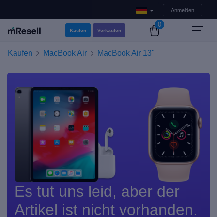
Anmelden
0
Kaufen
Verkaufen
Kaufen
MacBook Air
MacBook Air 13"
Es tut uns leid, aber der
Artikel ist nicht vorhanden.