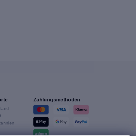
rte
Zahlungsmethoden
land
d
tannien