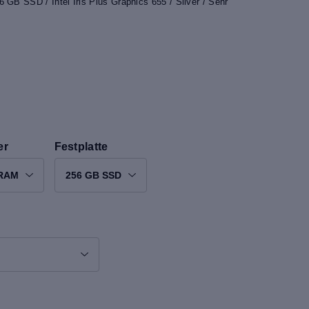
 GB SSD / Intel Iris Plus Graphics 655 / Silver / Sehr
er
Festplatte
 RAM
256 GB SSD