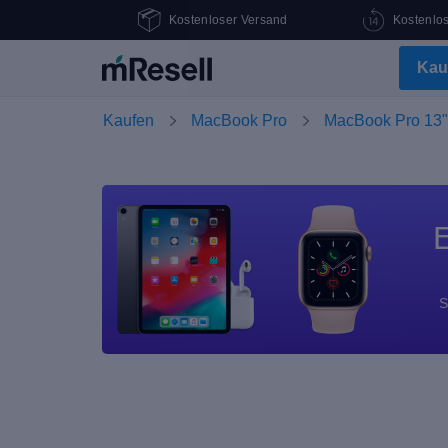
Kostenloser Versand
Kostenlo
Kau
Kaufen
MacBook Pro
MacBook Pro 13"
E
S