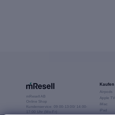
Kaufen
Airpods
mResell AB
Apple T
Online Shop
iMac
Kundenservice: 09:00-13:00/ 14:00-
iPad
17:00 Uhr (Mo-Fr)