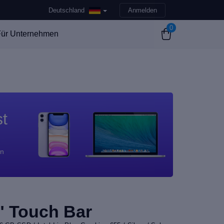
Deutschland
Anmelden
0
ür Unternehmen
st
en
" Touch Bar