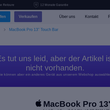
se Retoure
12 Monate Garantie
fen
Verkaufen
Über uns
Kontakt
F
MacBook Pro 13" Touch Bar
s tut uns leid, aber der Artikel i
nicht vorhanden.
ie können aber ein anderes Gerät aus unserem Webshop auswähl
MacBook Pro 13