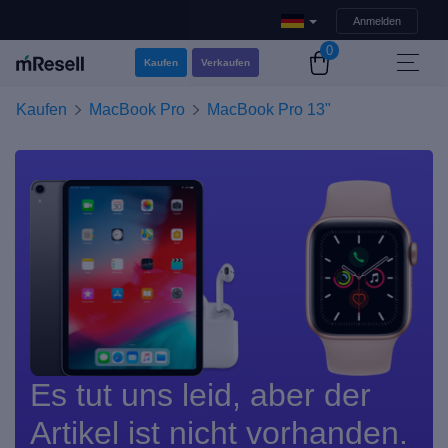
Anmelden
0
Kaufen
Verkaufen
Kaufen
MacBook Pro
MacBook Pro 13"
Es tut uns leid, aber der
Artikel ist nicht vorhanden.