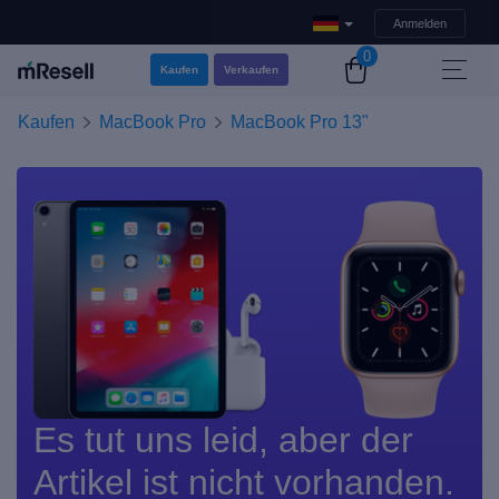
Anmelden
0
Kaufen
Verkaufen
Kaufen
MacBook Pro
MacBook Pro 13"
Es tut uns leid, aber der
Artikel ist nicht vorhanden.