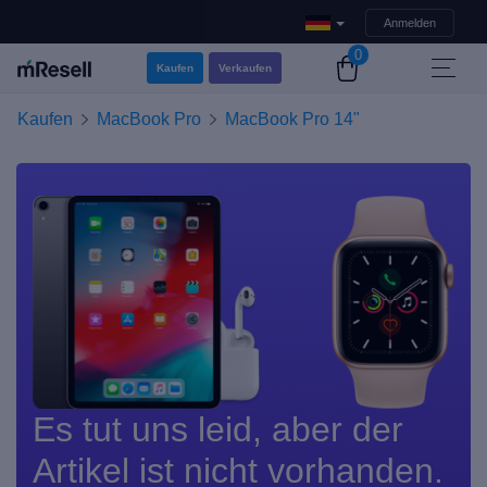
Anmelden
0
Kaufen
Verkaufen
Kaufen
MacBook Pro
MacBook Pro 14"
Es tut uns leid, aber der
Artikel ist nicht vorhanden.