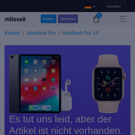
Anmelden
0
Kaufen
Verkaufen
Kaufen
MacBook Pro
MacBook Pro 14"
Es tut uns leid, aber der
Artikel ist nicht vorhanden.