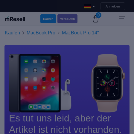
Anmelden
0
Kaufen
Verkaufen
Kaufen
MacBook Pro
MacBook Pro 14"
Es tut uns leid, aber der
Artikel ist nicht vorhanden.