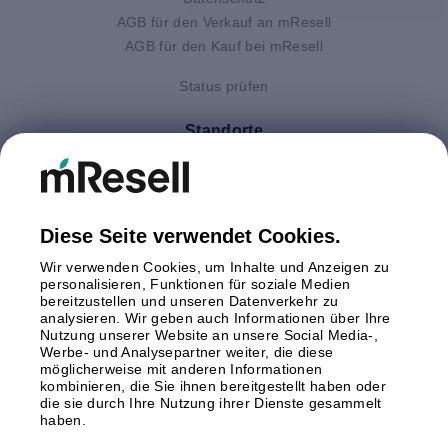
AGB für den Verkauf an mResell
AGB für den Kauf bei mResell
Status prüfen
Standorte
Deutschland
Finnland
Großbritannien
Italien
Diese Seite verwendet Cookies.
Niederlande
Wir verwenden Cookies, um Inhalte und Anzeigen zu
Polen
personalisieren, Funktionen für soziale Medien
bereitzustellen und unseren Datenverkehr zu
Schweden
analysieren. Wir geben auch Informationen über Ihre
Spanien
Nutzung unserer Website an unsere Social Media-,
Österreich
Werbe- und Analysepartner weiter, die diese
möglicherweise mit anderen Informationen
kombinieren, die Sie ihnen bereitgestellt haben oder
Zahlungsmethoden
die sie durch Ihre Nutzung ihrer Dienste gesammelt
haben.