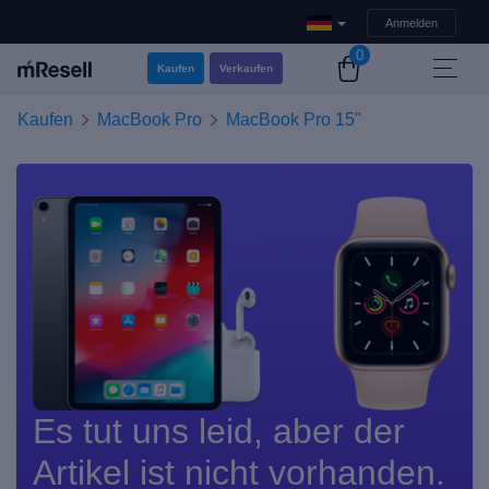
Anmelden
0
Kaufen
Verkaufen
Kaufen
MacBook Pro
MacBook Pro 15"
Es tut uns leid, aber der
Artikel ist nicht vorhanden.