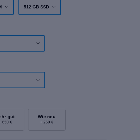
M
512 GB SSD
ehr gut
Wie neu
+ 650 €
+ 260 €