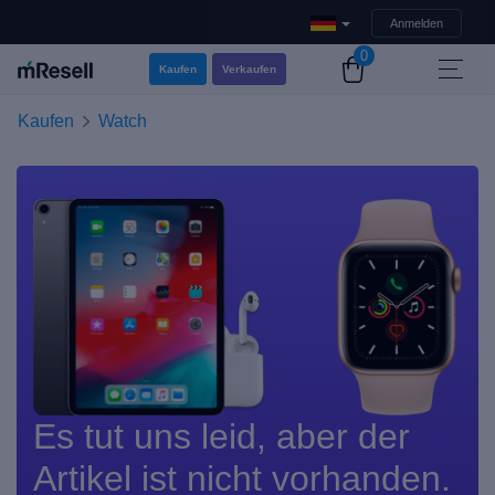
Anmelden
0
Kaufen
Verkaufen
Kaufen
Watch
Es tut uns leid, aber der
Artikel ist nicht vorhanden.