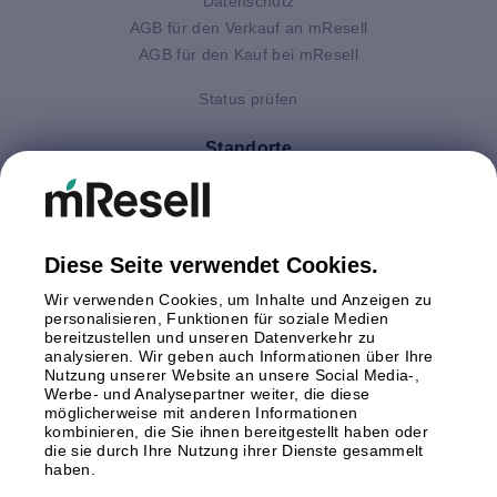
Datenschutz
AGB für den Verkauf an mResell
AGB für den Kauf bei mResell
Status prüfen
Standorte
Deutschland
Finnland
Großbritannien
Italien
Diese Seite verwendet Cookies.
Niederlande
Wir verwenden Cookies, um Inhalte und Anzeigen zu
Polen
personalisieren, Funktionen für soziale Medien
bereitzustellen und unseren Datenverkehr zu
Schweden
analysieren. Wir geben auch Informationen über Ihre
Spanien
Nutzung unserer Website an unsere Social Media-,
Österreich
Werbe- und Analysepartner weiter, die diese
möglicherweise mit anderen Informationen
kombinieren, die Sie ihnen bereitgestellt haben oder
Zahlungsmethoden
die sie durch Ihre Nutzung ihrer Dienste gesammelt
haben.