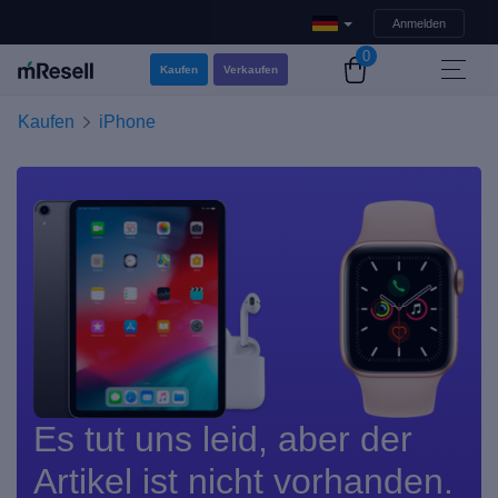
Anmelden
0
Kaufen
Verkaufen
Kaufen
iPhone
Es tut uns leid, aber der
Artikel ist nicht vorhanden.