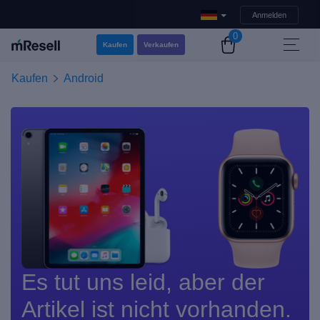
Anmelden
0
Kaufen
Verkaufen
Kaufen
Android
Es tut uns leid, aber der
Artikel ist nicht vorhanden.