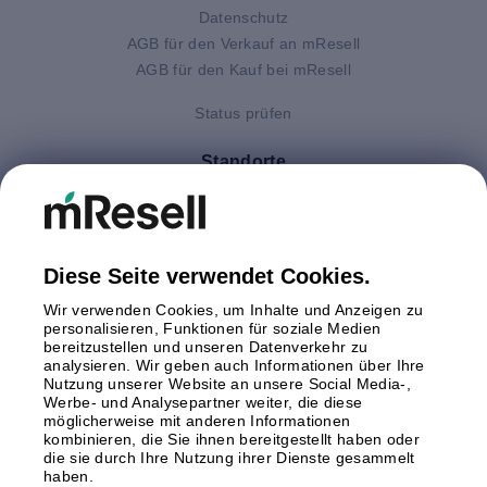
Datenschutz
AGB für den Verkauf an mResell
AGB für den Kauf bei mResell
Status prüfen
Standorte
Deutschland
Finnland
Großbritannien
Italien
Diese Seite verwendet Cookies.
Niederlande
Wir verwenden Cookies, um Inhalte und Anzeigen zu
Polen
personalisieren, Funktionen für soziale Medien
bereitzustellen und unseren Datenverkehr zu
Schweden
analysieren. Wir geben auch Informationen über Ihre
Spanien
Nutzung unserer Website an unsere Social Media-,
Österreich
Werbe- und Analysepartner weiter, die diese
möglicherweise mit anderen Informationen
kombinieren, die Sie ihnen bereitgestellt haben oder
Zahlungsmethoden
die sie durch Ihre Nutzung ihrer Dienste gesammelt
haben.